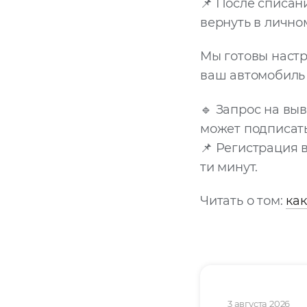
📌 После списа
вернуть в лично
Мы готовы настр
ваш автомобиль
🔹 Запрос на вы
может подписат
📌 Регистрация 
ти минут.
Читать о том:
как
3 августа 2026