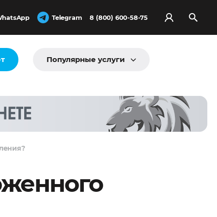
hatsApp
Telegram
8 (800) 600-58-75
ёт
Популярные услуги
мления?
оженного