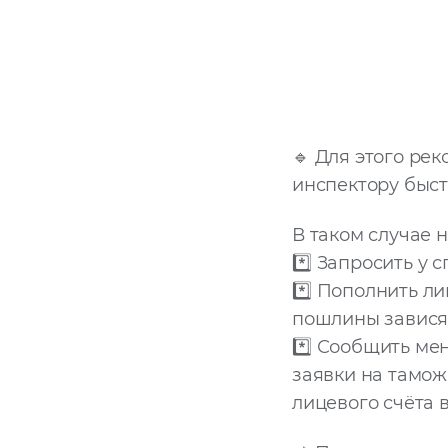
🔹 Для этого ре
инспектору быст
В таком случае 
*️⃣ Запросить у
*️⃣ Пополнить л
пошлины зависят
*️⃣ Сообщить ме
заявки на тамо
лицевого счёта 