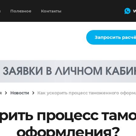
и
Полезное
Контакты
W
Запросить расч
я
Новости
Как ускорить процесс таможенного офор
орить процесс там
оформления?