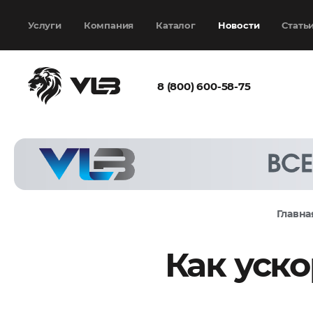
Добавить еще
Выбрать файл
не
выбран
Услуги
Компания
Каталог
Новости
Стать
8 (800) 600-58-75
Согласен с
политикой
конфиденциальности
и на
обработку моих
персональных
Главна
данных
Как уск
Запросить расчёт