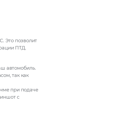
С. Это позволит
рации ПТД.
аш автомобиль.
сом, так как
умме при подаче
риншот с