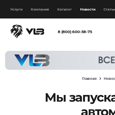
Добавить еще
Выбрать файл
не
выбран
Услуги
Компания
Каталог
Новости
Стать
8 (800) 600-58-75
Согласен с
политикой
конфиденциальности
и на
обработку моих
персональных
Главная
Ново
данных
Мы запуска
Запросить расчёт
авто