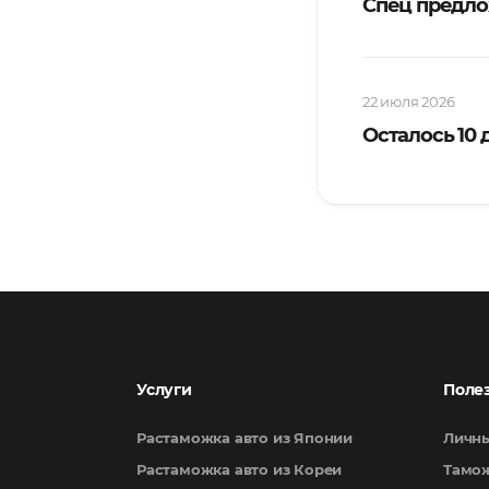
Спец предло
22 июля 2026
Осталось 10
Услуги
Поле
Растаможка авто из Японии
Личны
Растаможка авто из Кореи
Тамож