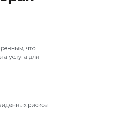
еренным, что
эта услуга для
виденных рисков