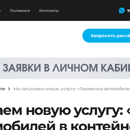
и
Полезное
Контакты
W
Запросить расч
сти
Мы запускаем новую услугу: «Перевозка автомобиле
ем новую услугу:
мобилей в контейн