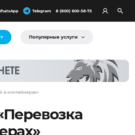
hatsApp
Telegram
8 (800) 600-58-75
ёт
Популярные услуги
й в контейнерах»
 «Перевозка
ерах»