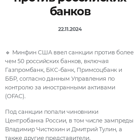
банков
Файл
Выбрать файл
не
выбран
22.11.2024
Добавить еще
🔹 Минфин США ввел санкции против более
чем 50 российских банков, включая
Газпромбанк, БКС-банк, Примсоцбанк и
ББР, согласно данным Управления по
контролю за иностранными активами
Согласен с
(OFAC).
политикой
конфиденциальности
Под санкции попали чиновники
и на
обработку моих
персональных
Центробанка России, в том числе зампреды
данных
Владимир Чистюхин и Дмитрий Тулин, а
также другие представители.