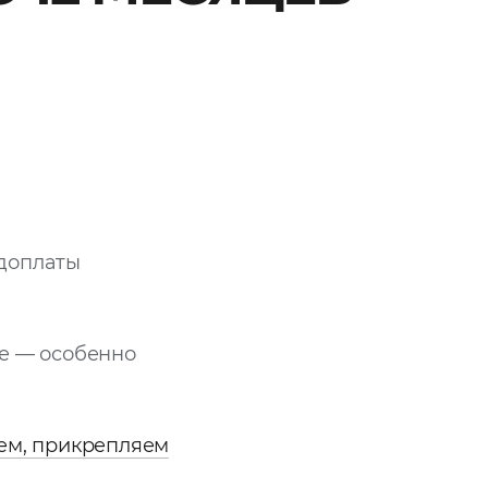
 доплаты
ее — особенно
ием, прикрепляем