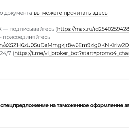
го документа
вы можете прочитать здесь.
X — подписывайтесь (
https://max.ru/id2540259428
— присоединяйтесь
/join/sXSZH6zU05uDeMmgkjr8w6Em9zIg0KNKlrIw2O
24/7 (
https://t.me/vl_broker_bot?start=promo4_cha
 спецпредложение на таможенное оформление а