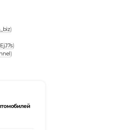
_biz
)
EjJ7s
)
nnel
)
втомобилей