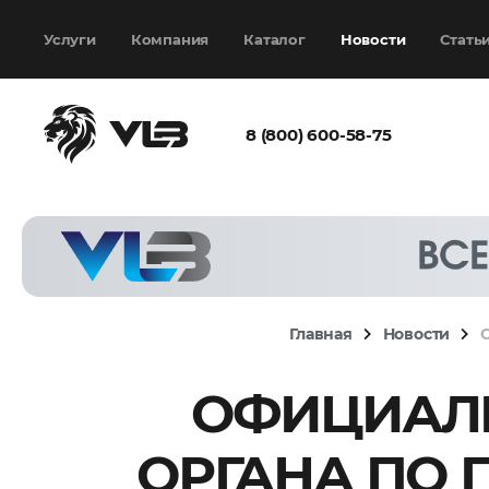
Добавить еще
Выбрать файл
не
выбран
Услуги
Компания
Каталог
Новости
Стать
8 (800) 600-58-75
Согласен с
политикой
конфиденциальности
и на
обработку моих
персональных
Главная
Новости
данных
ОФИЦИАЛ
Запросить расчёт
ОРГАНА ПО 