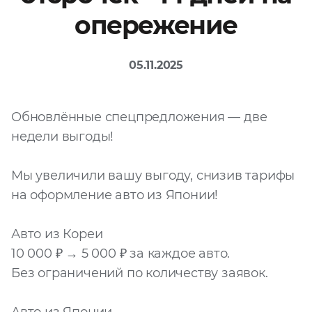
опережение
Файл
Выбрать файл
не
выбран
05.11.2025
Добавить еще
Обновлённые спецпредложения — две
недели выгоды!
Мы увеличили вашу выгоду, снизив тарифы
на оформление авто из Японии!
Согласен с
политикой
Авто из Кореи
конфиденциальности
10 000 ₽ → 5 000 ₽ за каждое авто.
и на
обработку моих
персональных
Без ограничений по количеству заявок.
данных