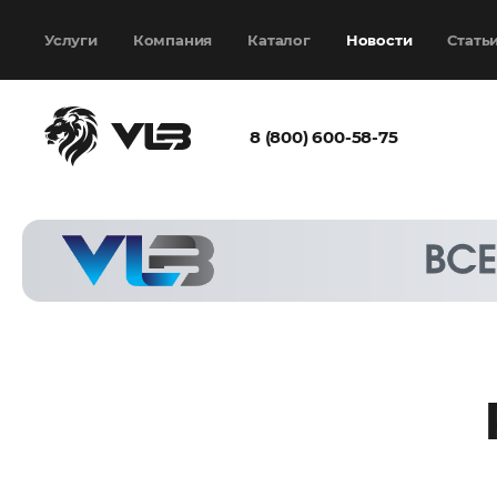
Добавить еще
Выбрать файл
не
выбран
Услуги
Компания
Каталог
Новости
Стать
8 (800) 600-58-75
Согласен с
политикой
конфиденциальности
и на
обработку моих
персональных
данных
Запросить расчёт