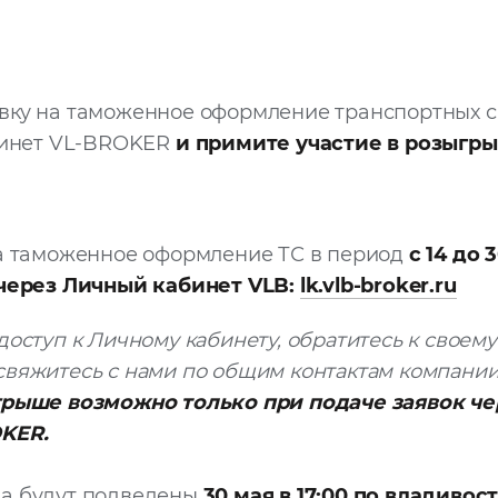
явку на таможенное оформление транспортных с
инет VL-BROKER
и примите участие в розыгры
на таможенное оформление ТС в период
с 14 до 
через Личный кабинет VLB:
lk.vlb-broker.ru
доступ к Личному кабинету, обратитесь к своем
вяжитесь с нами по общим контактам компании
грыше возможно только при подаче заявок ч
KER.
а будут подведены
30 мая в 17:00 по владиво