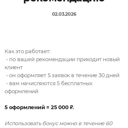
Файл
02.03.2026
Выбрать файл
не
выбран
Добавить еще
Как это работает:
- по вашей рекомендации приходит новый
клиент
- он оформляет 5 заявок в течение 30 дней
- вам начисляются 5 бесплатных
Согласен с
оформлений
политикой
конфиденциальности
и на
обработку моих
5 оформлений = 25 000 ₽.
персональных
данных
Использовать бонус можно в течение 60