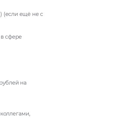
i
) (если ещё не с
 в сфере
 рублей на
 коллегами,