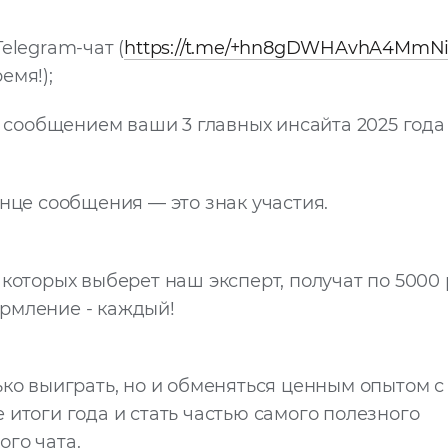
elegram-чат (
https://t.me/+hn8gDWHAvhA4MmN
емя!);
ообщением ваши 3 главных инсайта 2025 года
онце сообщения — это знак участия.
 которых выберет наш эксперт, получат по 5000
рмление - каждый!
ько выиграть, но и обменяться ценным опытом с
 итоги года и стать частью самого полезного
го чата.