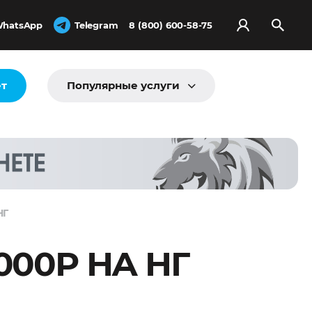
hatsApp
Telegram
8 (800) 600-58-75
ёт
Популярные услуги
НГ
000Р НА НГ