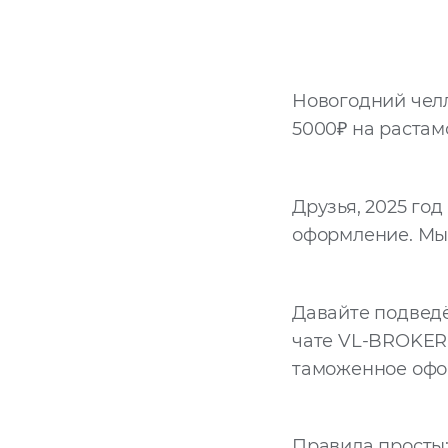
Новогодний челл
5000₽ на растам
Друзья, 2025 го
оформление. Мы 
Давайте подведё
чате VL-BROKER 
таможенное офо
Правила просты