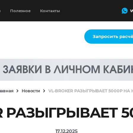
и
Полезное
Контакты
W
Запросить расч
лавная
Новости
VL-BROKER РАЗЫГРЫВАЕТ 5000Р НА 
 РАЗЫГРЫВАЕТ 5
17.12.2025