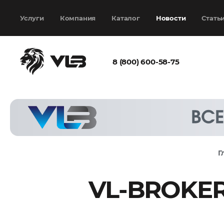
Добавить еще
Выбрать файл
не
выбран
Услуги
Компания
Каталог
Новости
Стать
8 (800) 600-58-75
Согласен с
политикой
конфиденциальности
и на
обработку моих
персональных
Г
данных
VL-BROKER
Запросить расчёт