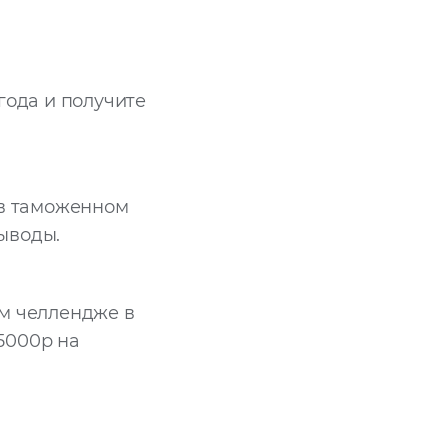
года и получите
 в таможенном
ыводы.
ем челлендже в
 5000р на