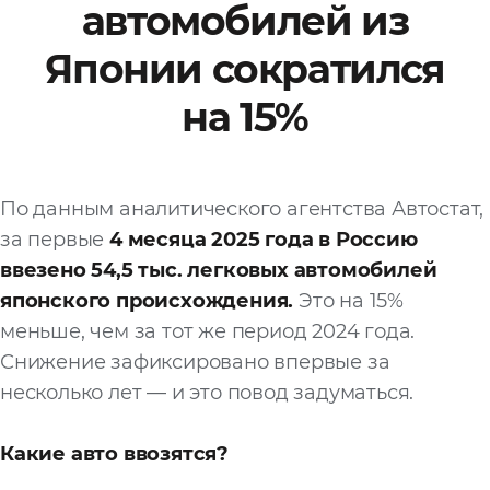
автомобилей из
Файл
Японии сократился
Выбрать файл
не
выбран
на 15%
Добавить еще
По данным аналитического агентства Автостат,
за первые
4 месяца 2025 года в Россию
ввезено 54,5 тыс. легковых автомобилей
японского происхождения.
Это на 15%
меньше, чем за тот же период 2024 года.
Согласен с
политикой
Снижение зафиксировано впервые за
конфиденциальности
несколько лет — и это повод задуматься.
и на
обработку моих
персональных
данных
Какие авто ввозятся?