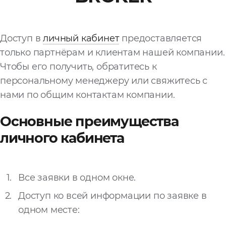
Файл
Выбрать файл
не
Доступ в
личный кабинет
предоставляется
выбран
только партнёрам и клиентам нашей компании.
Чтобы его получить, обратитесь к
Добавить еще
персональному менеджеру или свяжитесь с
нами по общим контактам компании.
Основные преимущества
личного кабинета
Согласен с
политикой
конфиденциальности
Все заявки в одном окне.
и на
обработку моих
персональных
Доступ ко всей информации по заявке в
данных
одном месте: