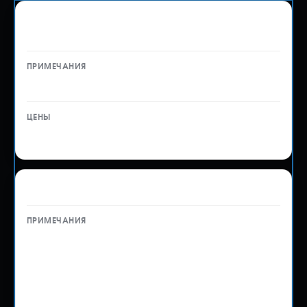
Подача и контроль заявки в стороннюю
лабораторию
—
1 000 ₽
Таможенное оформление вложений
Важно! На примере колёс: помимо 3 000 ₽ за
нашу услугу их ТО, необходимо будет
уплатить таможенную пошлину, размер
которой зависит от веса колёс.
На практике размер таможенной пошлины