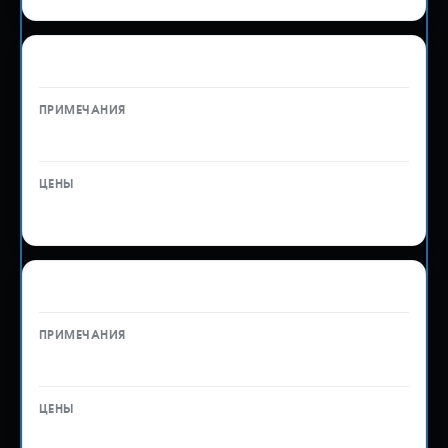
Стоянка для легкового автомобиля
—
250 ₽ / сутки
Стоянка для мотоцикла
—
100 ₽ / сутки