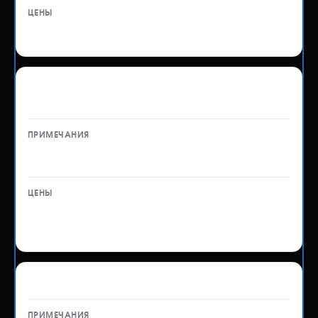
от 1 500 ₽
Вывоз легкового автомобиля с СВХ в
лабораторию
Стоимость зависит от расположения склада
от 5 500 ₽
до 6 500 ₽
Вывоз мотоцикла с СВХ в лабораторию