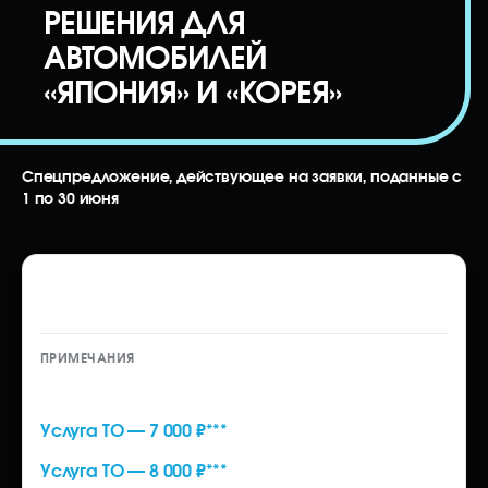
Файл
РЕШЕНИЯ ДЛЯ
Выбрать файл
не
выбран
АВТОМОБИЛЕЙ
«ЯПОНИЯ» И «КОРЕЯ»
Добавить еще
Спецпредложение, действующее на заявки, поданные с
1 по 30 июня
Таможенное оформление автомобиля
Согласен на
на физическое лицо (Япония)
обработку
моих
персональных
данных
Услуга ТО — 10 000 ₽
Услуга ТО — 7 000 ₽***
Запросить расчёт
Услуга ТО — 8 000 ₽***