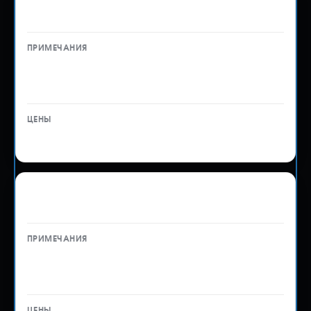
автомобили, спецтехнику и грузовики
Дополнительное транспортное
средство в ДТ — 2 500 ₽
от 18 000 ₽
Таможенное оформление декларации на
запчасти и оборудование
Дополнительный добавочный
лист в ДТ — 2 500 ₽