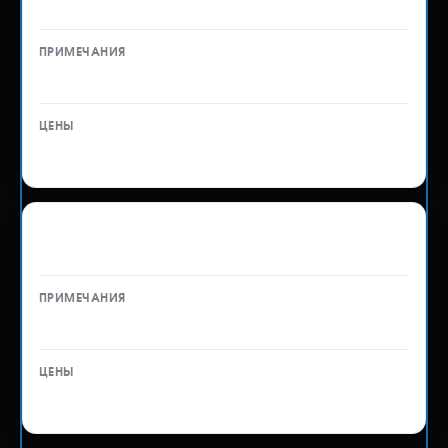
автомобиля
—
15 000 ₽
Оформление документов СБКТС и ЭПТС
мотоцикла
—
15 000 ₽