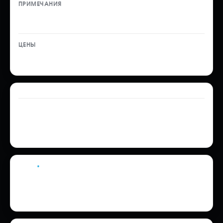
Услуга ТО — 5 000 ₽
35 700 ₽
Склад временного хранения (СВХ) — от 15 000 ₽*
Оформление документов СБКТС и ЭПТС —
15 000 ₽**
Стандартная экспертиза — 700 ₽*
*
Стоимость размещения мотоцикла на
складе временного хранения зависит
от тарифов СВХ, сторонней
коммерческой организации.