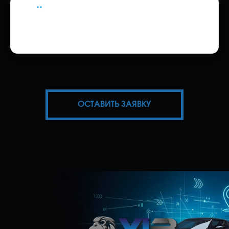
**
Вывоз мотоцикла с СВХ в лабораторию
в услугу по оформлению документов
СБКТС и ЭПТС не входит. Цена услуги:
от 10 000 ₽.
ОСТАВИТЬ ЗАЯВКУ