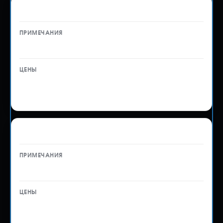
Замена запчастей, колес и расходников
—
Рассчитывается
индивидуально
Установка автосигнализации
—
Рассчитывается
индивидуально