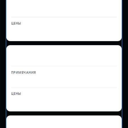
на них не превышает 15 000 ₽
А также экспертиза 500 ₽
3 000 ₽
Вывоз ТС с Уссурийска до Владивостока
автовозом
—
от 5 000 ₽
Оформление документов СБКТС и ЭПТС