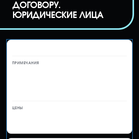
ДОГОВОРУ.
ЮРИДИЧЕСКИЕ ЛИЦА
ЗОЕТС и ЭПТС
Обязателен для транспортных средств
возрастом до 3 лет, растаможенных на
юридическое лицо и включенных в список
параллельного импорта
Рассчитывается
индивидуально