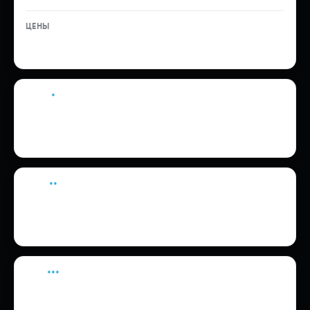
10 000 ₽
*
Стоимость размещения автомобиля на
складе временного хранения зависит
от тарифов СВХ, сторонней
коммерческой организации
**
Вывоз автомобиля с СВХ в лабораторию
в услугу по оформлению документов
СБКТС и ЭПТС не входит.
Цена услуги: 5 500 ₽
***
Стоимость оформления транзита может
быть включена в стоимость доставки
или оплачиваться отдельно.