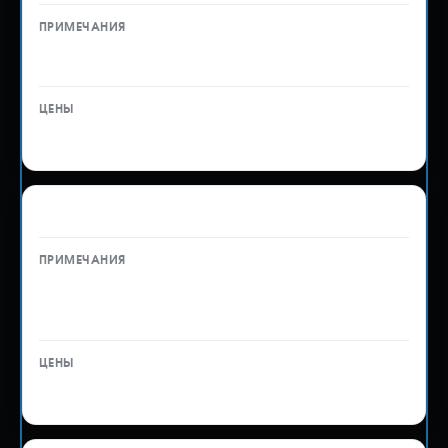
В пределах города Владивостока
4 500 ₽
Сопровождение технического обслуживания
Прайс-лист на услуги ТО предоставляем по
запросу
6 000 ₽