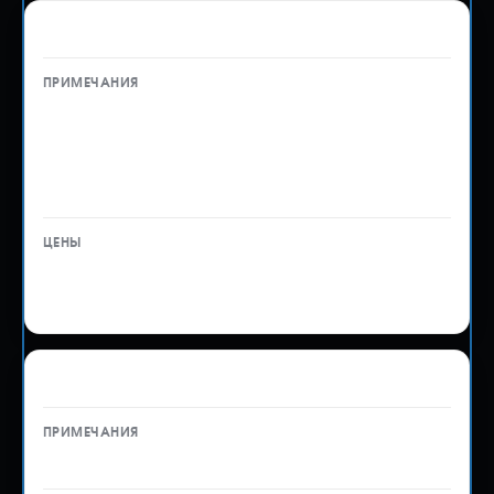
Стандартная экспертиза
На автомобили VIN — 1 500 ₽
Стандартная — 500 ₽
Стандартная на мототехнику — 700 ₽
Экспертиза колес — 500 ₽
от 500 ₽
до 1 500 ₽
Снятие тонировки
—