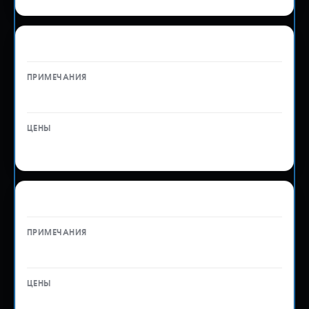
Расходы на бензин по Владивостоку
—
от 1 000 ₽
Расходы на бензин по Уссурийску
—
от 1 500 ₽