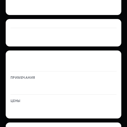
60 000 ₽
Склад временного хранения (СВХ) — от 30 000 ₽*
Оформление документов СБКТС и ЭПТС — 20 000 ₽
Таможенное оформление автомобиля на
юридическое лицо
Услуга ТО — 18 000 ₽
109 000 ₽