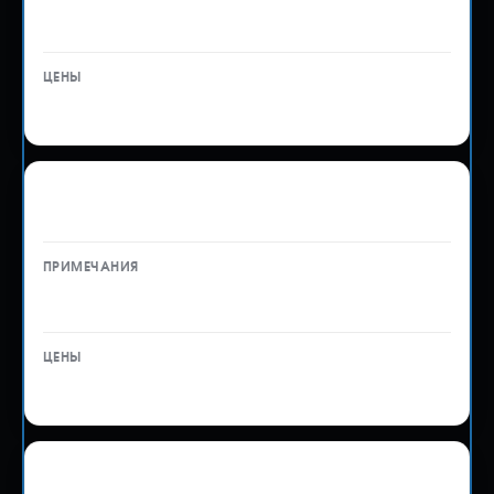
—
от 10 000 ₽
Постановка транспортного средства на учет
в ГАИ
Без учета пошлин, ТО — 10 000 ₽
15 000 ₽
Вывоз в транспортную компанию