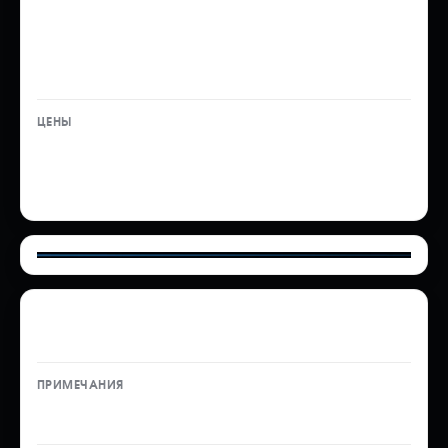
из Уссурийска во Владивосток
Услуга ТО без доставки
до Владивостока
55 000 ₽
50 000 ₽
Таможенное оформление автомобиля на
юридическое лицо
Услуга ТО — 16 000 ₽