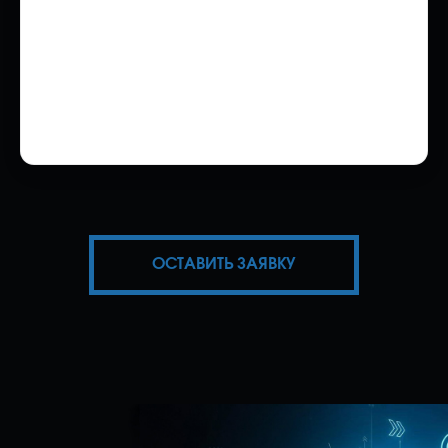
то может потребоваться доп. услуга
подачи и контроля заявки в
лабораторию.
Стандартная экспертиза на авто
(Япония) — 500 ₽
Авто VIN Япония / Корея / Китай —
1 500 ₽
ОСТАВИТЬ ЗАЯВКУ