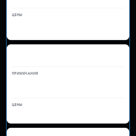
—
Рассчитывается
индивидуально
Таможенное оформление декларации на
товары
Дополнительный добавочный
лист в ДТ — 2000 ₽
от 15 000 ₽
Таможенное оформление декларации на