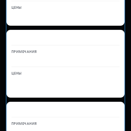
5 000 ₽
Таможенное оформление спецтехники
—
Рассчитывается
индивидуально
Таможенное оформление прочих грузов