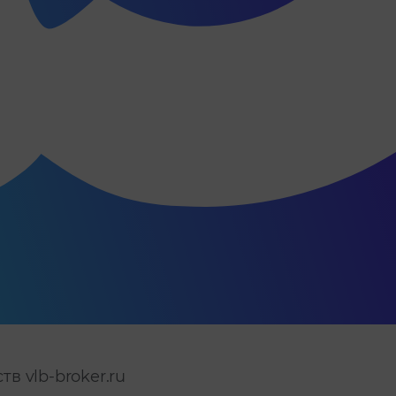
ств
vlb-broker.ru