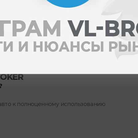
ROKER
?
 авто к полноценному использованию