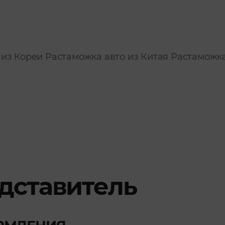
 из Кореи
Растаможка авто из Китая
Растаможк
дставитель