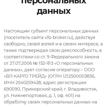
персональных
данных
Файл
Выбрать файл
не
выбран
Настоящим субъект персональных данных
Добавить еще
(посетитель сайта vlb-broker.ru), действуя
свободно, своей волей и в своем интересе, а
также подтверждая свою дееспособность, в
соответствии со ст. 9 Федерального закона
от 27.07.2006 № 152‑ФЗ «О персональных
данных», дает согласие оператору – ООО
Согласен с
«ВЛ-КАРГО ТРЕЙД» (ОГРН 1212500003836,
политикой
конфиденциальности
ИНН 2540259428, адрес регистрации:
и на
обработку моих
690090, Приморский край, г. Владивосток,
персональных
ул. Нижнепортовая, д. 1, оф. 401) на
данных
обработку своих персональных данных на