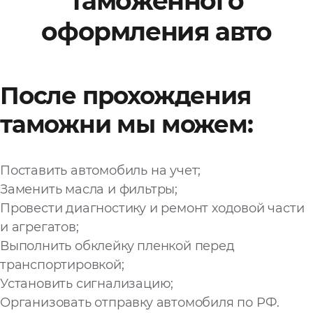
таможенного
оформления авто
Файл
Выбрать файл
не
выбран
После прохождения
Добавить еще
таможни мы можем:
Поставить автомобиль на учет;
Заменить масла и фильтры;
Провести диагностику и ремонт ходовой части
Согласен с
политикой
и агрегатов;
конфиденциальности
Выполнить обклейку пленкой перед
и на
обработку моих
транспортировкой;
персональных
данных
Установить сигнализацию;
Организовать отправку автомобиля по РФ.