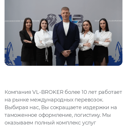
Файл
Выбрать файл
не
выбран
Добавить еще
Согласен с
Компания VL-BROKER более 10 лет работает
политикой
конфиденциальности
на рынке международных перевозок.
и на
обработку моих
Выбирая нас, Вы сокращаете издержки на
персональных
данных
таможенное оформление, логистику. Мы
оказываем полный комплекс услуг