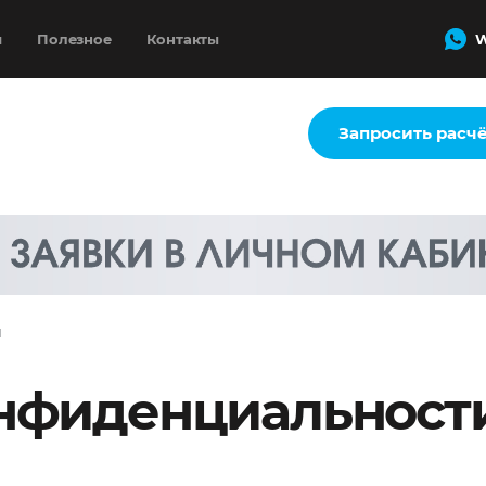
и
Полезное
Контакты
W
Запросить расч
и
нфиденциальност