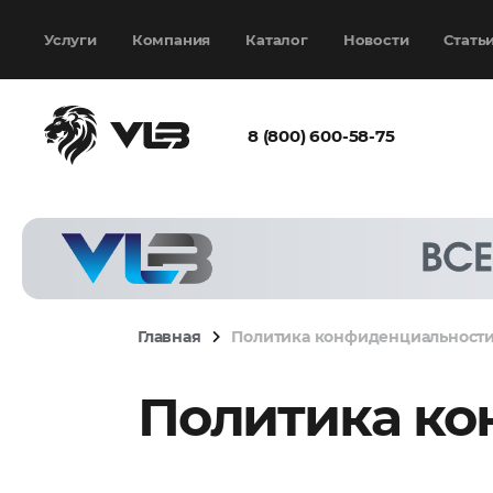
Добавить еще
Выбрать файл
не
выбран
Услуги
Компания
Каталог
Новости
Стать
8 (800) 600-58-75
Согласен с
политикой
конфиденциальности
и на
обработку моих
персональных
Главная
Политика конфиденциальност
данных
Политика ко
Запросить расчёт