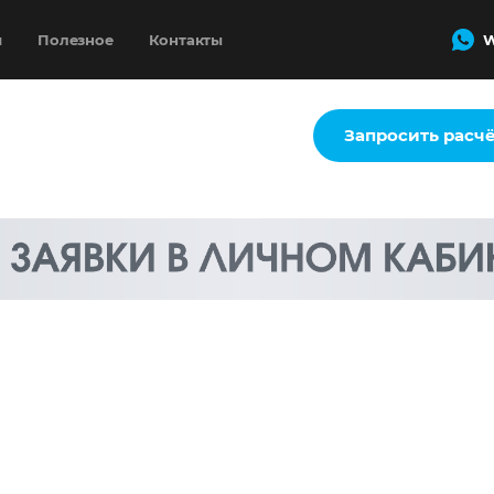
и
Полезное
Контакты
W
Запросить расч