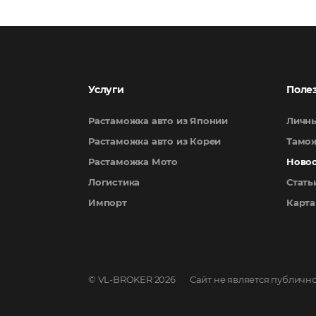
Услуги
Поле
Растаможка авто из Японии
Личны
Растаможка авто из Кореи
Тамож
Растаможка Мото
Ново
Логистика
Стать
Импорт
Карта
© VL-BROKER 2026
Сайт не является публичн