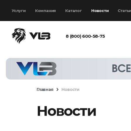
Добавить еще
Выбрать файл
не
выбран
Услуги
Компания
Каталог
Новости
Стать
8 (800) 600-58-75
Согласен с
политикой
конфиденциальности
и на
обработку моих
персональных
Главная
Новости
данных
Новости
Запросить расчёт