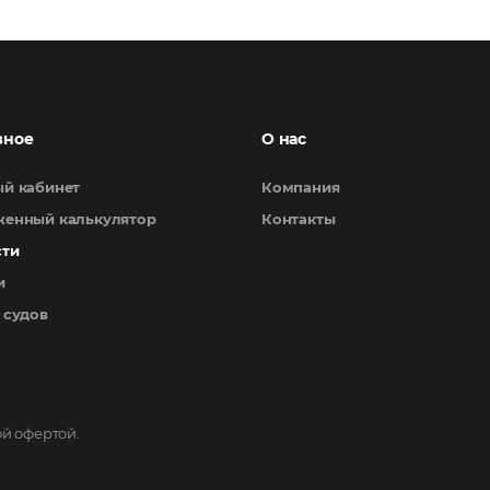
зное
О нас
й кабинет
Компания
енный калькулятор
Контакты
сти
и
 судов
ой офертой.