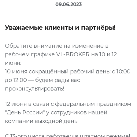
09.06.2023
Файл
Выбрать файл
не
выбран
Уважаемые клиенты и партнёры!
Добавить еще
Обратите внимание на изменение в
рабочем графике VL-BROKER на 10 и 12
июня:
10 июня сокращённый рабочий день: с 10:00
до 12:00 — будем рады вас
проконсультировать!
Согласен с
политикой
12 июня в связи с федеральным праздником
конфиденциальности
и на
обработку моих
"День России" у сотрудников нашей
персональных
компании выходной день.
данных
С 13-ого числа работаем в штатном режиме!