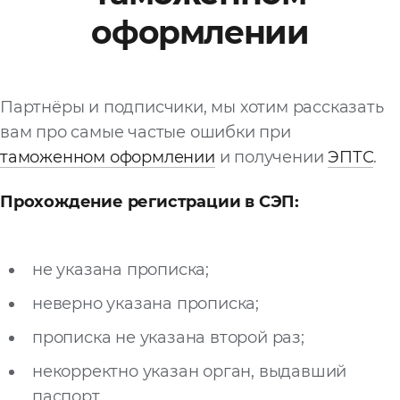
оформлении
Файл
Выбрать файл
не
выбран
Партнёры и подписчики, мы хотим рассказать
Добавить еще
вам про самые частые ошибки при
таможенном оформлении
и получении
ЭПТС
.
Прохождение регистрации в СЭП:
не указана прописка;
Согласен с
политикой
неверно указана прописка;
конфиденциальности
и на
обработку моих
прописка не указана второй раз;
персональных
данных
некорректно указан орган, выдавший
паспорт.