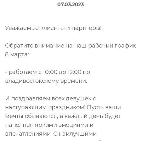
07.03.2023
Файл
Выбрать файл
не
выбран
Уважаемые клиенты и партнёры!
Добавить еще
Обратите внимание на наш рабочий график
8 марта:
- работаем с 10:00 до 12:00 по
владивостокскому времени.
Согласен с
И поздравляем всех девушек с
политикой
наступающим праздником! Пусть ваши
конфиденциальности
и на
обработку моих
мечты сбываются, а каждый день будет
персональных
наполнен яркими эмоциями и
данных
впечатлениями. С наилучшими