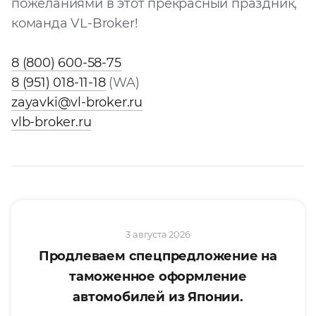
пожеланиями в этот прекрасный праздник,
команда VL-Broker!
Запросить расчёт
8 (800) 600-58-75
8 (951) 018-11-18
(WA)
zayavki@vl-broker.ru
vlb-broker.ru
3 августа 2026
Продлеваем спецпредложение на
таможенное оформление
автомобилей из Японии.