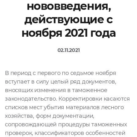
нововведения,
Файл
действующие с
Выбрать файл
не
выбран
ноября 2021 года
Добавить еще
02.11.2021
В период с первого по седьмое ноября
вступает в силу целый ряд документов,
вносящих изменения в таможенное
Согласен с
законодательство. Корректировки касаются
политикой
конфиденциальности
списков мест убытия материалов лесного
и на
обработку моих
хозяйства, форм документации,
персональных
данных
сопровождающей процедуры таможенных
проверок, классификаторов особенностей