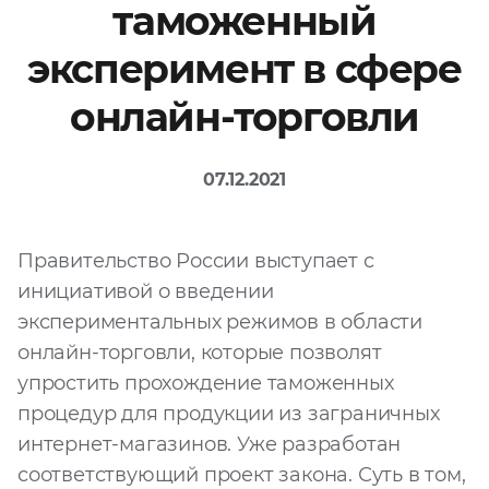
таможенный
Файл
эксперимент в сфере
Выбрать файл
не
выбран
онлайн-торговли
Добавить еще
07.12.2021
Правительство России выступает с
инициативой о введении
экспериментальных режимов в области
Согласен с
онлайн-торговли, которые позволят
политикой
конфиденциальности
упростить прохождение таможенных
и на
обработку моих
процедур для продукции из заграничных
персональных
данных
интернет-магазинов. Уже разработан
соответствующий проект закона. Суть в том,