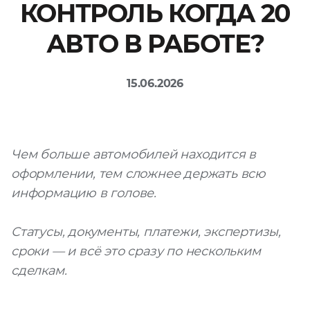
КОНТРОЛЬ КОГДА 20
Файл
АВТО В РАБОТЕ?
Выбрать файл
не
выбран
15.06.2026
Добавить еще
Чем больше автомобилей находится в
оформлении, тем сложнее держать всю
информацию в голове.
Согласен с
политикой
Статусы, документы, платежи, экспертизы,
конфиденциальности
сроки — и всё это сразу по нескольким
и на
обработку моих
персональных
сделкам.
данных