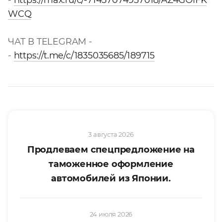
-
https://max.ru/c/-71457074957018/AZ4GOlFK
WCQ
ЧАТ В TELEGRAM -
-
https://t.me/c/1835035685/189715
3 августа 2026
Продлеваем спецпредложение на
таможенное оформление
автомобилей из Японии.
24 июля 2026