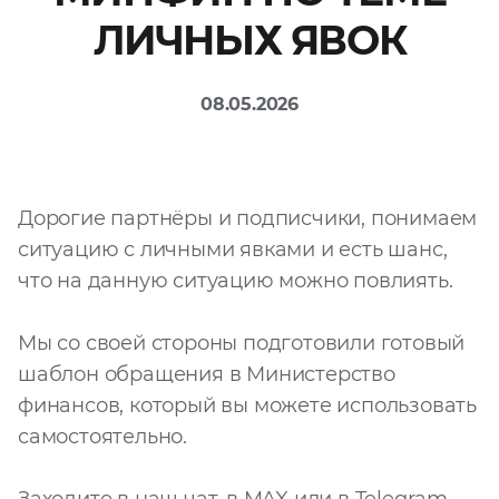
ЛИЧНЫХ ЯВОК
Файл
Выбрать файл
не
выбран
08.05.2026
Добавить еще
Дорогие партнёры и подписчики, понимаем
ситуацию с личными явками и есть шанс,
что на данную ситуацию можно повлиять.
Согласен с
Мы со своей стороны подготовили готовый
политикой
шаблон обращения в Министерство
конфиденциальности
финансов, который вы можете использовать
и на
обработку моих
персональных
самостоятельно.
данных