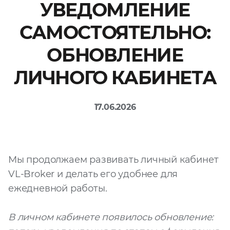
УВЕДОМЛЕНИЕ
Файл
САМОСТОЯТЕЛЬНО:
Выбрать файл
не
выбран
ОБНОВЛЕНИЕ
Добавить еще
ЛИЧНОГО КАБИНЕТА
17.06.2026
Согласен с
Мы продолжаем развивать личный кабинет
политикой
VL-Broker и делать его удобнее для
конфиденциальности
и на
обработку моих
ежедневной работы.
персональных
данных
В личном кабинете появилось обновление: