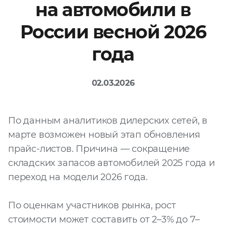
на автомобили в
Файл
России весной 2026
Выбрать файл
не
выбран
года
Добавить еще
02.03.2026
По данным аналитиков дилерских сетей, в
марте возможен новый этап обновления
прайс-листов. Причина — сокращение
Согласен с
складских запасов автомобилей 2025 года и
политикой
конфиденциальности
переход на модели 2026 года.
и на
обработку моих
персональных
данных
По оценкам участников рынка, рост
стоимости может составить от 2–3% до 7–