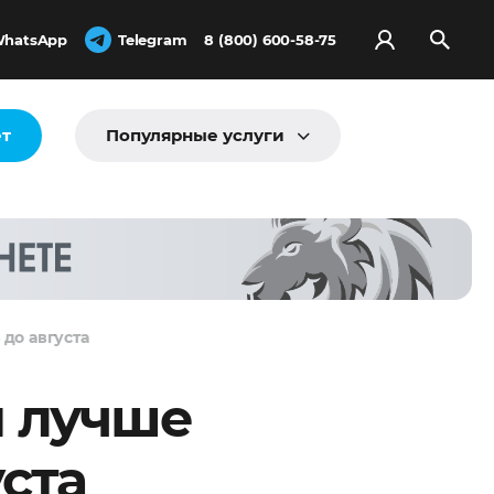
hatsApp
Telegram
8 (800) 600-58-75
ёт
Популярные услуги
до августа
и лучше
ста