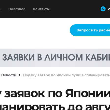
и
Полезное
Контакты
W
Запросить расч
Новости
Подачу заявок по Японии лучше спланировать 
 заявок по Япони
ланировать до авгу