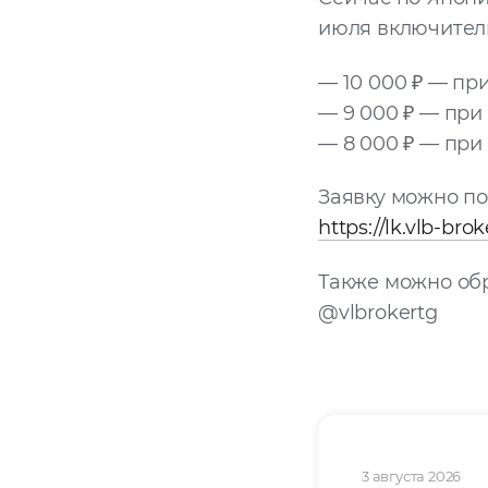
июля включител
— 10 000 ₽ — при
— 9 000 ₽ — при 
— 8 000 ₽ — при 
Заявку можно по
https://lk.vlb-brok
Также можно обр
@vlbrokertg
3 августа 2026