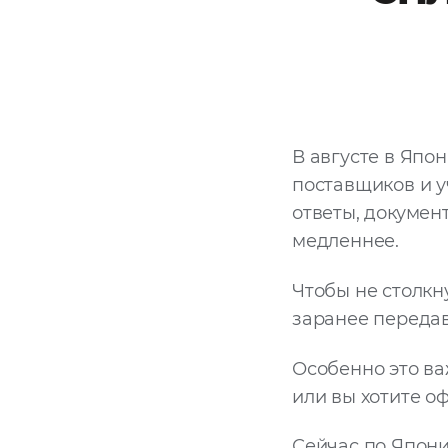
В августе в Япо
поставщиков и у
ответы, докумен
медленнее.
Чтобы не столкн
заранее передав
Особенно это ва
или вы хотите о
Сейчас по Япони