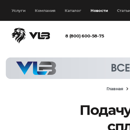
Добавить еще
Выбрать файл
не
выбран
Услуги
Компания
Каталог
Новости
Стать
8 (800) 600-58-75
Согласен с
политикой
конфиденциальности
и на
обработку моих
персональных
Главная
данных
Подачу
Запросить расчёт
сп