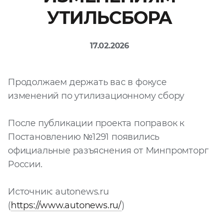
УТИЛЬСБОРА
Файл
Выбрать файл
не
выбран
17.02.2026
Добавить еще
Продолжаем держать вас в фокусе
изменений по утилизационному сбору
После публикации проекта поправок к
Постановлению №1291 появились
Согласен с
официальные разъяснения от Минпромторг
политикой
России.
конфиденциальности
и на
обработку моих
персональных
Источник: autonews.ru
данных
(
https://www.autonews.ru/
)