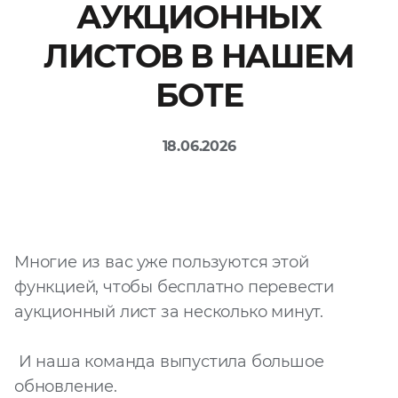
АУКЦИОННЫХ
Файл
ЛИСТОВ В НАШЕМ
Выбрать файл
не
выбран
БОТЕ
Добавить еще
18.06.2026
Многие из вас уже пользуются этой
Согласен с
функцией, чтобы бесплатно перевести
политикой
конфиденциальности
аукционный лист за несколько минут.
и на
обработку моих
персональных
данных
И наша команда выпустила большое
обновление.