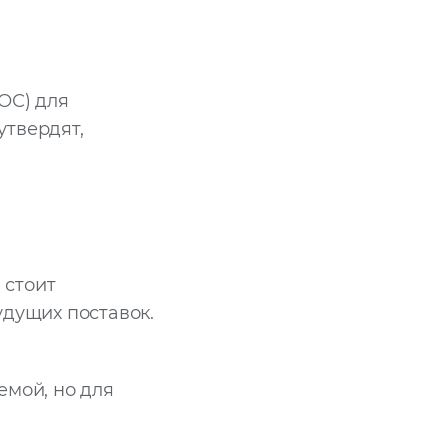
ОС) для
утвердят,
 стоит
удущих поставок.
емой, но для