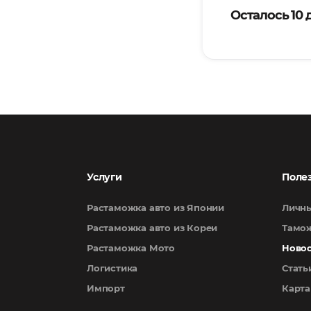
Осталось 10
Услуги
Поле
Растаможка авто из Японии
Личны
Растаможка авто из Кореи
Тамож
Растаможка Мото
Ново
Логистика
Стать
Импорт
Карта