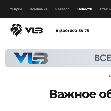
Добавить еще
Выбрать файл
не
выбран
Услуги
Компания
Каталог
Новости
Стать
8 (800) 600-58-75
Согласен с
политикой
конфиденциальности
и на
обработку моих
персональных
Г
данных
Важное о
Запросить расчёт