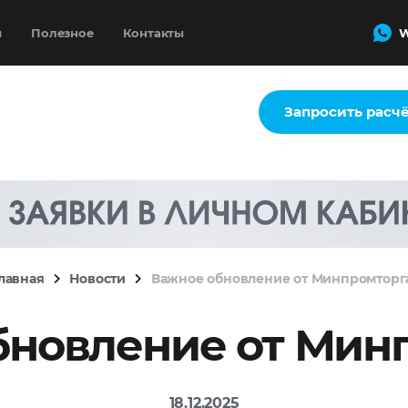
и
Полезное
Контакты
W
Запросить расч
лавная
Новости
Важное обновление от Минпромторг
бновление от Минп
18.12.2025