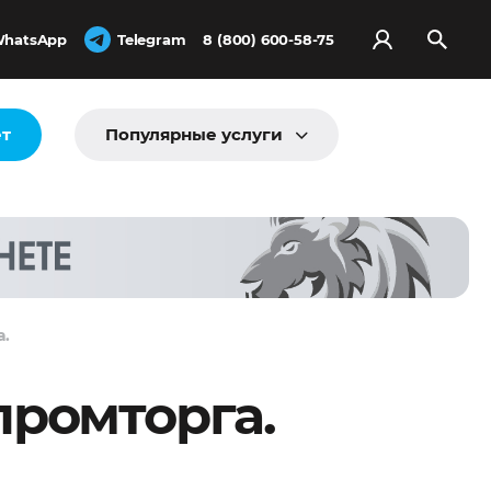
hatsApp
Telegram
8 (800) 600-58-75
ёт
Популярные услуги
а.
ромторга.