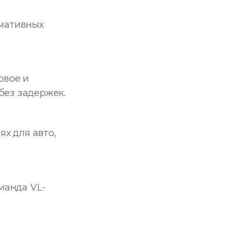
рмативных
овое и
без задержек.
х для авто,
манда VL-