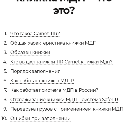
это?
Файл
Выбрать файл
не
выбран
Что такое Carnet TIR?
Добавить еще
Общая характеристика книжки МДП
Образец книжки
Кто выдаёт книжки TIR Carnet книжки Мдп?
Порядок заполнения
Как работает книжка МДП?
Согласен с
Как работает система МДП в России?
политикой
конфиденциальности
Отслеживание книжки МДП – система SafeTIR
и на
обработку моих
Перевозка грузов с применением книжки МДП
персональных
данных
Ошибки при заполнении