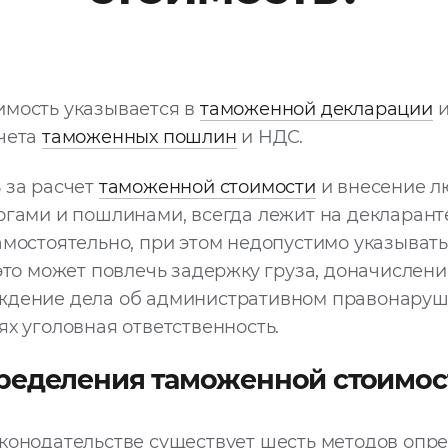
имость указывается в
таможенной декларации
и
счета
таможенных пошлин
и НДС.
 за расчет
таможенной стоимости
и внесение л
огами и пошлинами, всегда лежит на декларант
амостоятельно, при этом недопустимо указыват
 это может повлечь задержку груза, доначислени
ждение дела об административном правонаруше
ях уголовная ответственность.
ределения таможенной стоимос
конодательстве существует шесть методов опр