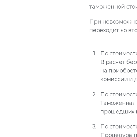
таможенной сто
При невозможно
переходит ко вто
По стоимост
В расчет бе
на приобрете
комиссии и д
По стоимост
Таможенная 
прошедших в
По стоимост
Процедура п