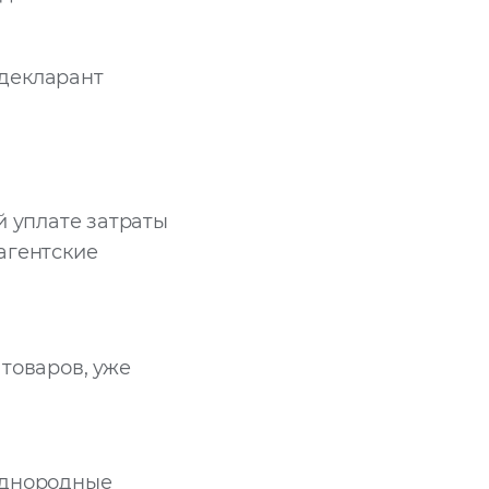
 декларант
й уплате затраты
 агентские
товаров, уже
однородные