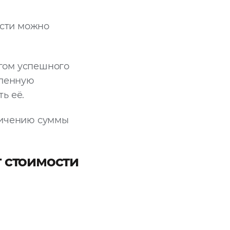
сти можно
гом успешного
вленную
ь её.
личению суммы
т стоимости