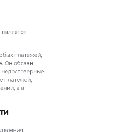
 является
юбых платежей,
е. Он обязан
ь недостоверные
е платежей,
нии, а в
ти
еделения