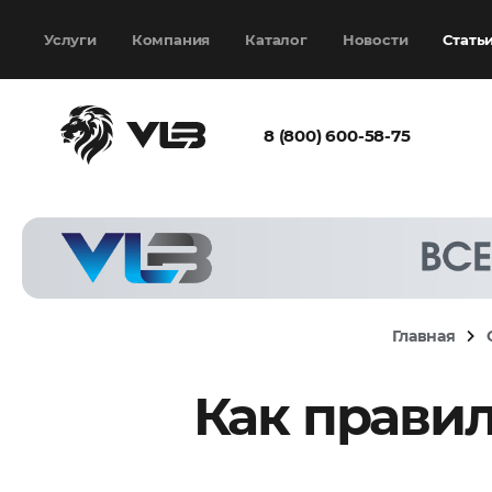
Добавить еще
Выбрать файл
не
выбран
Услуги
Компания
Каталог
Новости
Стать
8 (800) 600-58-75
Согласен с
политикой
конфиденциальности
и на
обработку моих
персональных
Главная
данных
Как прави
Запросить расчёт