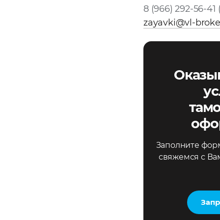
8 (966) 292-56-41 
zayavki@vl-broke
Оказы
ус
там
офо
Заполните форм
свяжемся с Ва
Запр