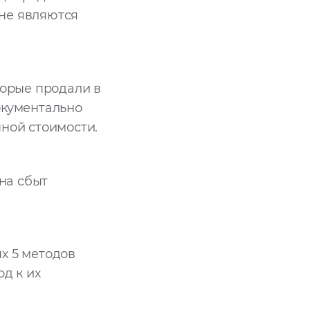
 не являются
торые продали в
окументально
ной стоимости.
на сбыт
х 5 методов
д к их