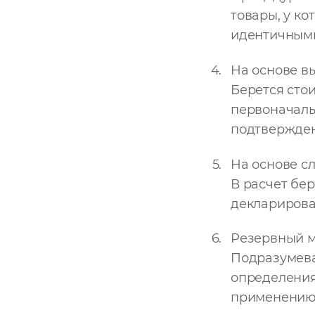
товары, у ко
идентичным
На основе в
Берется сто
первоначаль
подтвержден
На основе с
В расчет бер
декларирова
Резервный м
Подразумева
определения 
применению