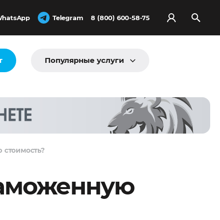
hatsApp
Telegram
8 (800) 600-58-75
т
Популярные услуги
 стоимость?
таможенную