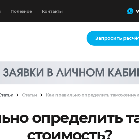
и
Полезное
Контакты
W
Запросить расчё
Статьи
Статьи
Как правильно определить таможенную
льно определить 
стоимость?