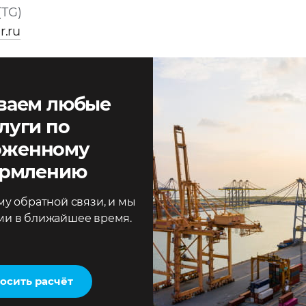
(TG)
r.ru
ваем любые
луги по
оженному
рмлению
у обратной связи, и мы
ми в ближайшее время.
осить расчёт