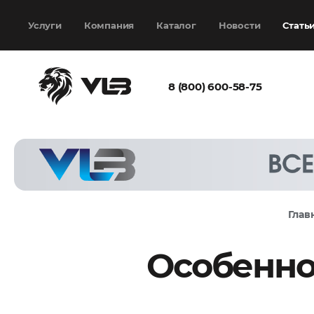
Добавить еще
Выбрать файл
не
выбран
Услуги
Компания
Каталог
Новости
Стать
8 (800) 600-58-75
Согласен с
политикой
конфиденциальности
и на
обработку моих
персональных
Глав
данных
Особенно
Запросить расчёт