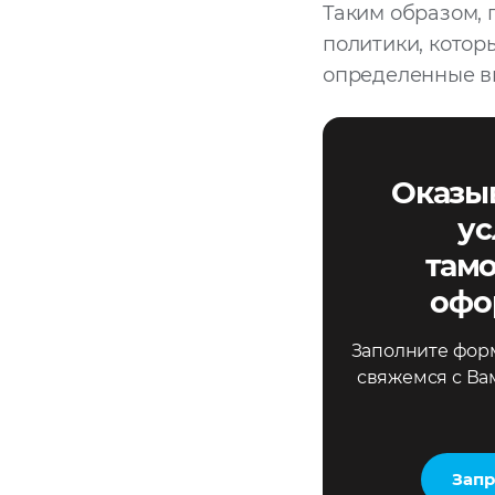
Таким образом,
политики, котор
определенные вы
Оказы
ус
там
офо
Заполните форм
свяжемся с Ва
Запр