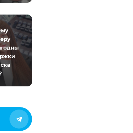
ему
еру
ыгодны
ержки
ска
?