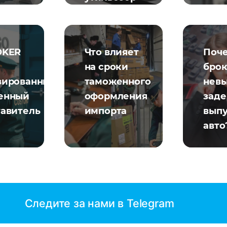
OKER
Что влияет
Поч
на сроки
брок
зированный
таможенного
нев
енный
оформления
зад
тавитель
импорта
выпу
авто
Следите за нами в Telegram