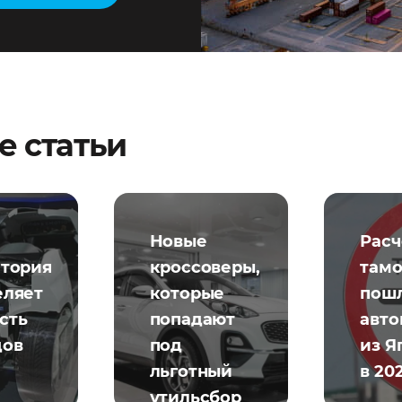
е статьи
Новые
Расч
атория
кроссоверы,
там
еляет
которые
пошл
сть
попадают
авт
дов
под
из Я
льготный
в 20
утильсбор