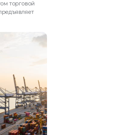
том торговой
 предъявляет