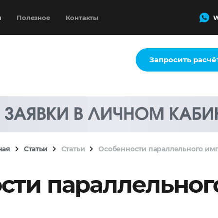
и
Полезное
Контакты
W
Запросить расчё
ная
Статьи
Статьи
Особенности параллельного им
сти параллельног