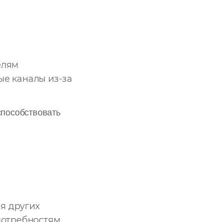
елям
ые каналы из-за
способствовать
я других
потребностям.