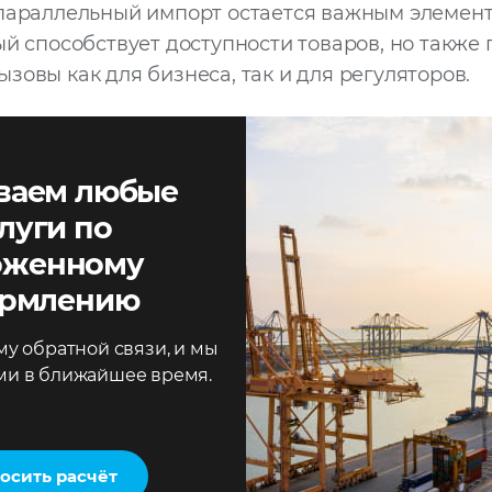
 параллельный импорт остается важным элемен
ый способствует доступности товаров, но также
зовы как для бизнеса, так и для регуляторов.
ваем любые
луги по
оженному
рмлению
у обратной связи, и мы
ми в ближайшее время.
осить расчёт