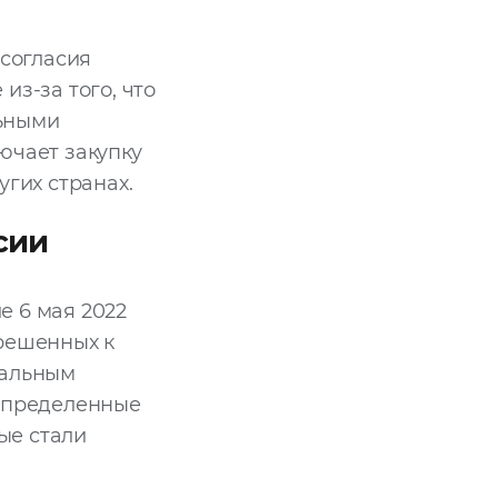
 согласия
из-за того, что
льными
ючает закупку
угих странах.
сии
е 6 мая 2022
зрешенных к
иальным
 определенные
рые стали