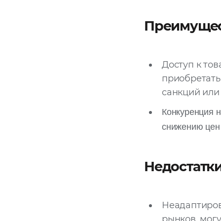
Преимущес
Доступ к то
приобретать
санкций или
Конкуренция н
снижению цен
Недостатк
Неадаптиров
рынков, мог