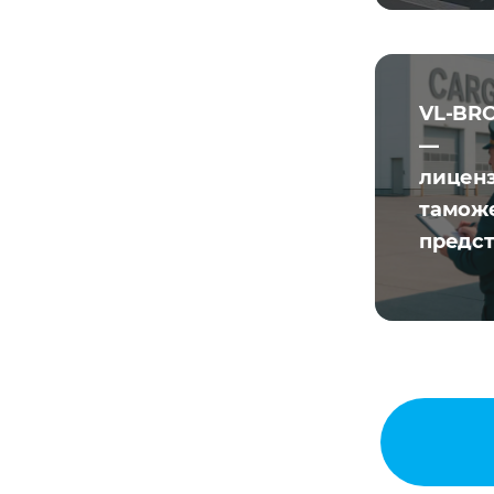
VL-BR
—
лицен
тамож
предс