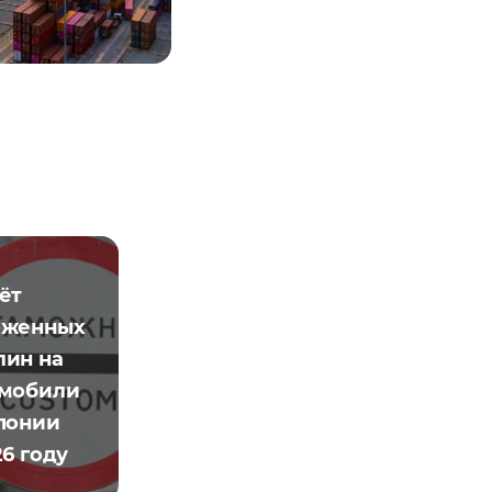
ёт
оженных
ин на
омобили
понии
26 году