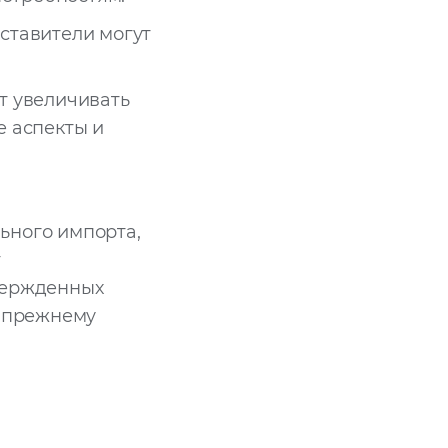
ставители могут
т увеличивать
е аспекты и
ьного импорта,
т
вержденных
о-прежнему