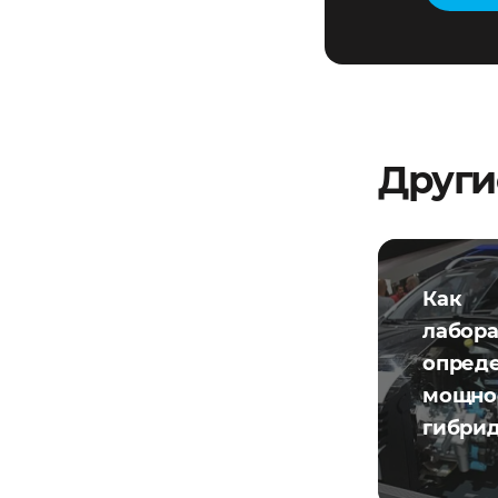
Други
Как
лабор
опред
мощно
гибри