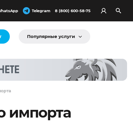
hatsApp
Telegram
8 (800) 600-58-75
т
Популярные услуги
порта
о импорта