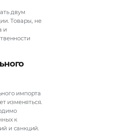
ать двум
ии. Товары, не
а и
ственности
ьного
ьного импорта
ет изменяться.
ходимо
нных к
ий и санкций.