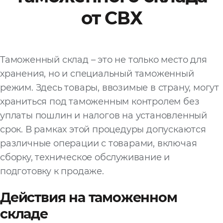
от СВХ
Файл
Выбрать файл
не
выбран
Таможенный склад – это не только место для
Добавить еще
хранения, но и специальный таможенный
режим. Здесь товары, ввозимые в страну, могут
храниться под таможенным контролем без
уплаты пошлин и налогов на установленный
срок. В рамках этой процедуры допускаются
различные операции с товарами, включая
Согласен с
сборку, техническое обслуживание и
политикой
подготовку к продаже.
конфиденциальности
и на
обработку моих
персональных
Действия на таможенном
данных
складе