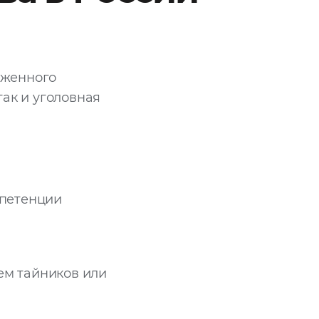
оженного
так и уголовная
мпетенции
ем тайников или