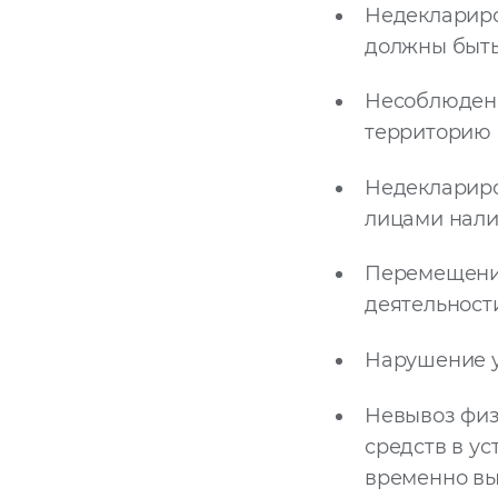
Недеклариро
должны быть
Несоблюдени
территорию 
Недеклариро
лицами нали
Перемещение
деятельност
Нарушение у
Невывоз физ
средств в у
временно вы