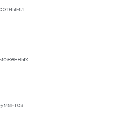
портными
аможенных
ументов.