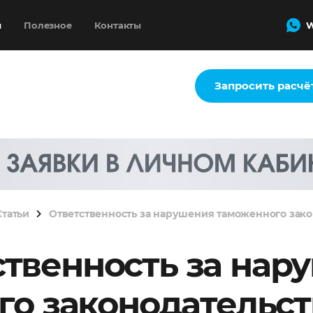
и
Полезное
Контакты
W
Запросить расчё
Статьи
Ответственность за нарушения таможенного зако
ственность за нар
о законодательст