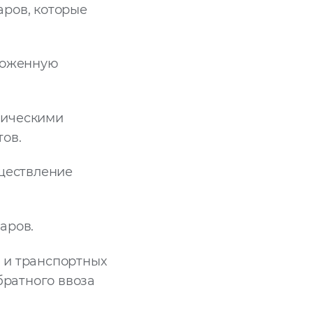
ров, которые
моженную
зическими
ов.
уществление
аров.
 и транспортных
братного ввоза