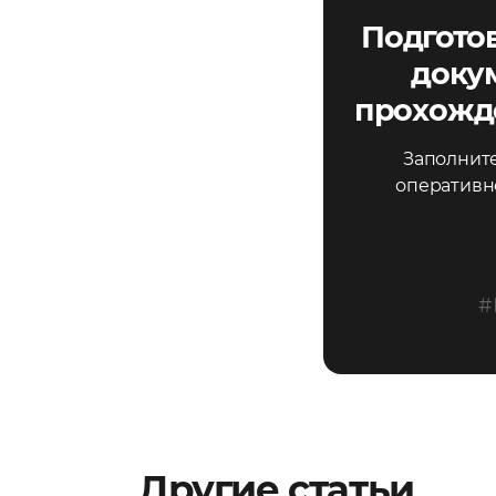
Подгото
доку
прохожд
Заполнит
оперативн
#
Другие статьи