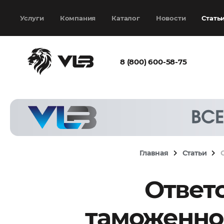
Добавить еще
Выбрать файл
не
выбран
Услуги
Компания
Каталог
Новости
Стать
8 (800) 600-58-75
Согласен с
политикой
конфиденциальности
и на
обработку моих
персональных
Главная
Статьи
данных
Ответ
Запросить расчёт
таможенног