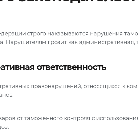
едерации строго наказываются нарушения там
а. Нарушителям грозит как административная, 
.
ативная ответственность
тративных правонарушений, относящихся к ко
анов:
варов от таможенного контроля с использовани
ов.