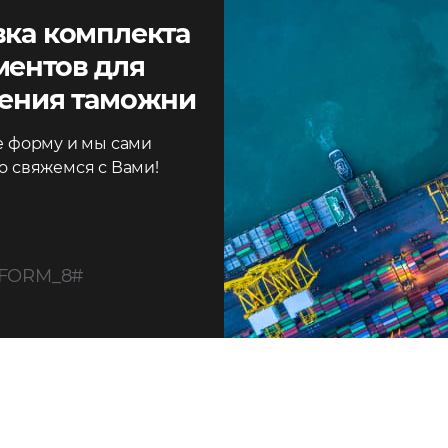
вка комплекта
ментов для
ения таможни
е форму и мы сами
о свяжемся с Вами!
FORM_8#