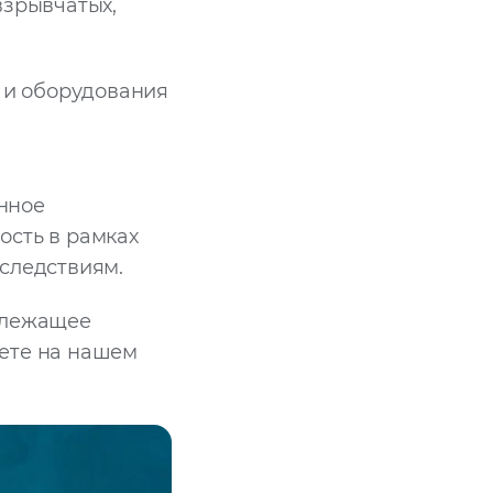
взрывчатых,
 и оборудования
нное
ость в рамках
следствиям.
длежащее
жете на нашем