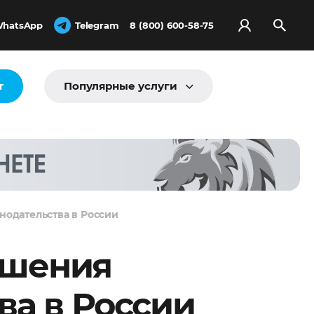
hatsApp
Telegram
8 (800) 600-58-75
т
Популярные услуги
нодательства в России
ушения
ва в России