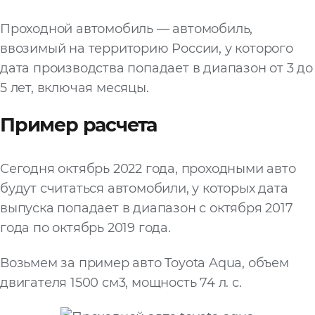
Файл
Проходной автомобиль — автомобиль,
Выбрать файл
не
ввозимый на территорию России, у которого
выбран
дата производства попадает в диапазон от 3 до
5 лет, включая месяцы.
Добавить еще
Пример расчета
Сегодня октябрь 2022 года, проходными авто
будут считаться автомобили, у которых дата
выпуска попадает в диапазон с октября 2017
Согласен с
года по октябрь 2019 года.
политикой
конфиденциальности
и на
обработку моих
Возьмем за пример авто Toyota Aqua, объем
персональных
двигателя 1500 см3, мощность 74 л. с.
данных