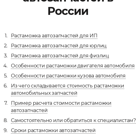
России
Файл
Выбрать файл
не
выбран
Растаможка автозапчастей для ИП
Добавить еще
Растаможка автозапчастей для юрлиц
Растаможка автозапчастей для физлиц
Особенности растаможки двигателя автомобиля
Особенности растаможки кузова автомобиля
Из чего складывается стоимость растаможки
Согласен с
автомобильных запчастей
политикой
Пример расчета стоимости растаможки
конфиденциальности
и на
обработку моих
автозапчастей
персональных
Самостоятельно или обратиться к специалистам?
данных
Сроки растаможки автозапчастей