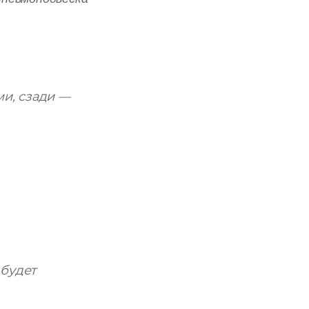
и, сзади —
 будет