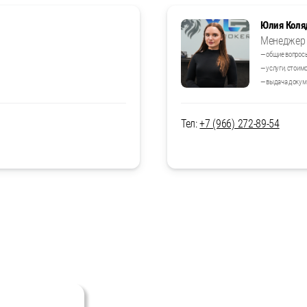
Юлия Коля
Менеджер 
— общие вопрос
— услуги, стоим
— выдача докум
Тел:
+7 (966) 272-89-54