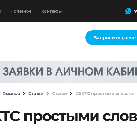
и
Полезное
Контакты
W
Запросить расчё
Главная
Статьи
Статьи
СБКТС простыми словами
ТС простыми сло