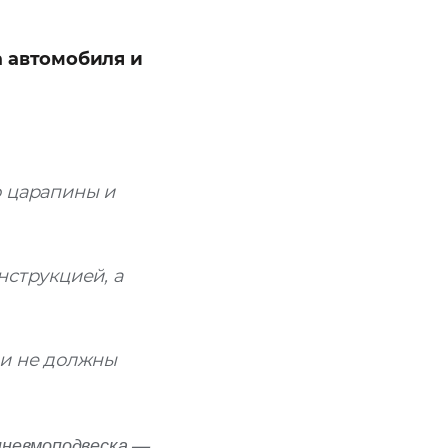
 автомобиля и
о царапины и
нструкцией, а
ли не должны
пневмоподвеска —