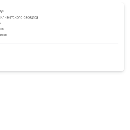
да
клиентского сервиса
ы
ость
ентов