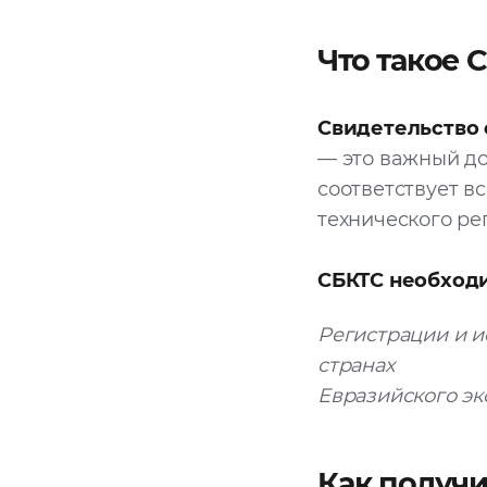
Что такое 
Свидетельство 
— это важный д
соответствует в
технического р
СБКТС необходи
Регистрации и и
странах
Евразийского эк
Как получи