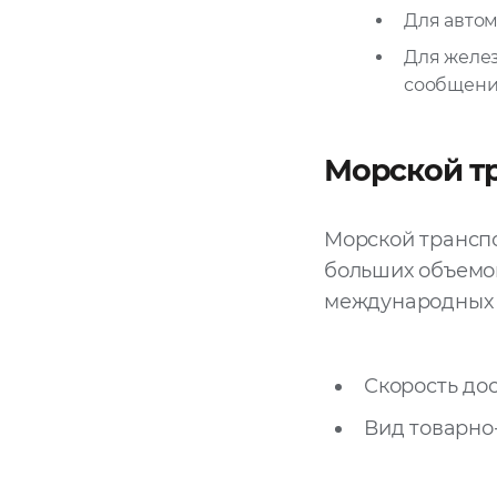
Для автом
Для желе
сообщени
Морской т
Морской транспо
больших объемов
международных 
Скорость дос
Вид товарно-