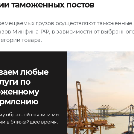
ии таможенных постов
емещаемых грузов осуществляют таможенные 
азов Минфина РФ, в зависимости от выбранног
тегории товара.
ваем любые
луги по
оженному
рмлению
у обратной связи, и мы
ми в ближайшее время.