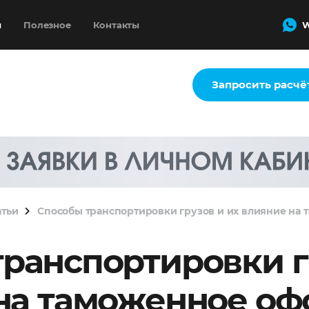
и
Полезное
Контакты
W
Запросить расчё
атьи
Способы транспортировки грузов и их влияние на
ранспортировки г
на таможенное о