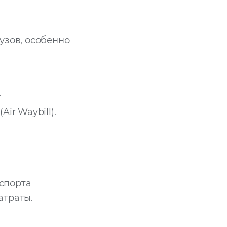
узов, особенно
.
ir Waybill).
спорта
атраты.