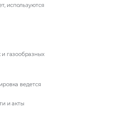
ет, используются
 и газообразных
тировка ведется
ти и акты