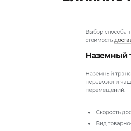
Выбор способа т
стоимость
доста
Наземный 
Наземный транс
перевозки и чащ
перемещений.
Скорость дос
Вид товарно