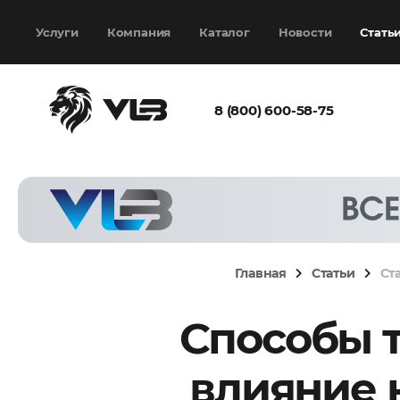
Добавить еще
Выбрать файл
не
выбран
Услуги
Компания
Каталог
Новости
Стать
8 (800) 600-58-75
Согласен с
политикой
конфиденциальности
и на
обработку моих
персональных
Главная
Статьи
Ст
данных
Способы т
Запросить расчёт
влияние 