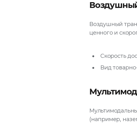
Воздушный
Воздушный транс
ценного и скоро
Скорость дос
Вид товарно-
Мультимод
Мультимодальны
(например, назе