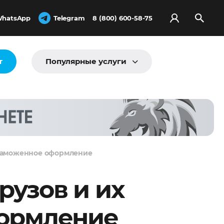
hatsApp
Telegram
8 (800) 600-58-75
т
Популярные услуги
 таможенное оформление
рузов и их
формление