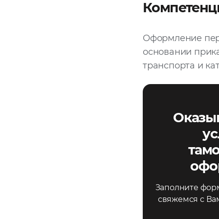
Компетенц
Оформление пер
основании прик
транспорта и ка
Оказы
ус
там
офо
Заполните форм
свяжемся с Ва