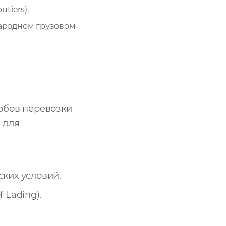
tiers).
ародном грузовом
обов перевозки
 для
ских условий.
 Lading).