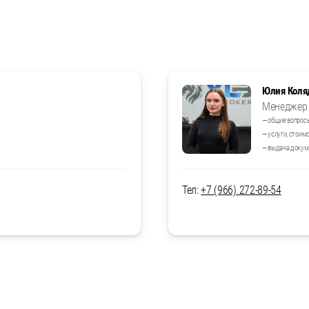
Юлия Коля
Менеджер 
— общие вопрос
— услуги, стоим
— выдача докум
Тел:
+7 (966) 272-89-54