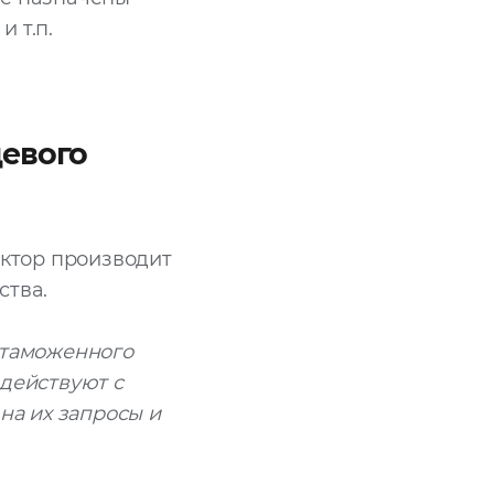
 т.п.
цевого
ктор производит
ства.
 таможенного
действуют с
на их запросы и