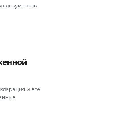
х документов.
женной
кларация и все
данные