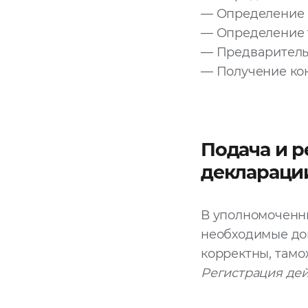
— Определение 
— Определение 
— Предваритель
— Получение кон
Подача и 
декларации
В уполномоченн
необходимые док
корректны, тамо
Регистрация дейс