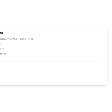
да
клиентского сервиса
ы
ость
ентов