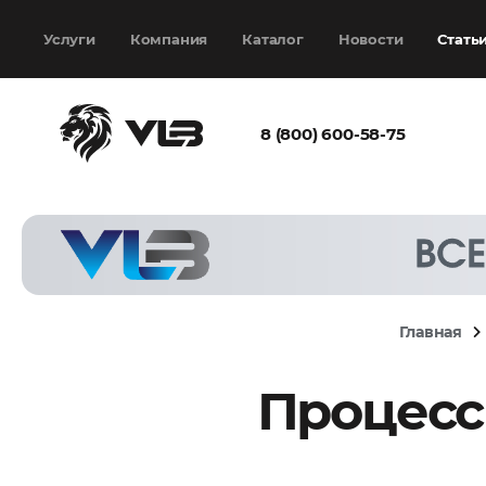
Добавить еще
Выбрать файл
не
выбран
Услуги
Компания
Каталог
Новости
Стать
8 (800) 600-58-75
Согласен с
политикой
конфиденциальности
и на
обработку моих
персональных
Главная
данных
Процесс
Запросить расчёт