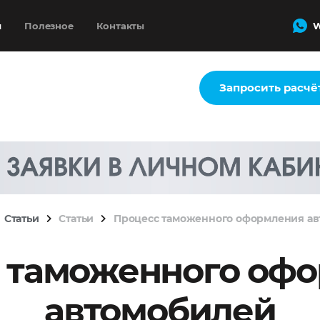
и
Полезное
Контакты
W
Запросить расчё
Статьи
Статьи
Процесс таможенного оформления а
 таможенного оф
автомобилей