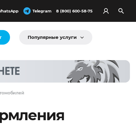
hatsApp
Telegram
8 (800) 600-58-75
т
Популярные услуги
втомобилей
ормления