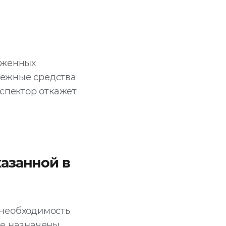
оженных
енежные средства
нспектор откажет
азанной в
 необходимость
же назначены