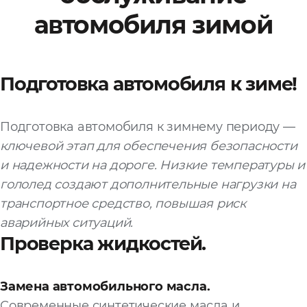
автомобиля зимой
Файл
Выбрать файл
не
выбран
Подготовка автомобиля к зиме!
Добавить еще
Подготовка автомобиля к зимнему периоду —
ключевой этап для обеспечения безопасности
и надежности на дороге. Низкие температуры и
гололед создают дополнительные нагрузки на
транспортное средство, повышая риск
Согласен с
политикой
аварийных ситуаций.
конфиденциальности
Проверка жидкостей.
и на
обработку моих
персональных
данных
Замена автомобильного масла.
Современные синтетические масла и