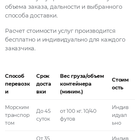
объема заказа, дальности и выбранного
способа доставки.
Расчет стоимости услуг производится
бесплатно и индивидуально для каждого
заказчика.
Способ
Срок
Вес груза/объем
Стоим
перевозк
доста
контейнера
ость
и
вки
(миним.)
Морским
Индив
До 45
от 100 кг. 10/40
транспор
идуал
суток
футов
том
ьно
От 35
Индив