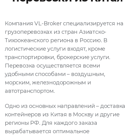
Файл
Выбрать файл
не
Компания VL-Broker специализируется на
выбран
грузоперевозках из стран Азиатско-
Тихоокеанского региона в Россию. В
Добавить еще
логистические услуги входят, кроме
транспортировки, брокерские услуги.
Перевозка осуществляется всеми
удобными способами – воздушным,
морским, железнодорожным и
автотранспортом.
Согласен с
политикой
конфиденциальности
Одно из основных направлений – доставка
и на
обработку моих
контейнеров из Китая в Москву и другие
персональных
данных
регионы РФ. Для каждого заказа
вырабатывается оптимальное