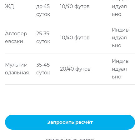
ЖД
до 45
10/40 футов
идуал
суток
ьно
Индив
Автопер
25-35
10/40 футов
идуал
евозки
суток
ьно
Индив
Мультим
35-45
20/40 футов
идуал
одальная
суток
ьно
Запросить расчёт
или звоните по номеру