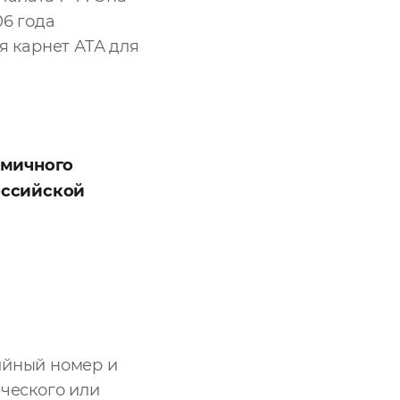
06 года
 карнет АТА для
омичного
оссийской
ийный номер и
ического или