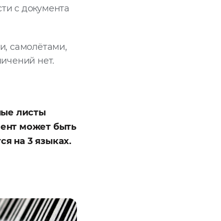
сти с документа
и, самолётами,
ичений нет.
ные листы
мент может быть
я на 3 языках.