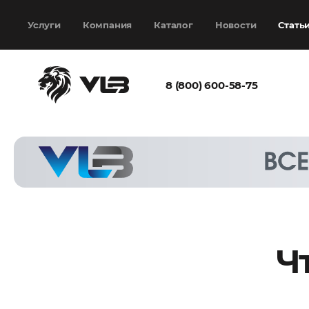
Добавить еще
Выбрать файл
не
выбран
Услуги
Компания
Каталог
Новости
Стать
8 (800) 600-58-75
Согласен с
политикой
конфиденциальности
и на
обработку моих
персональных
данных
Ч
Запросить расчёт