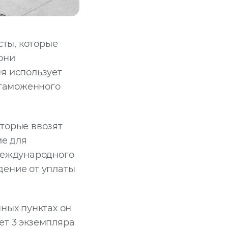
ты, которые
они
я использует
 таможенного
торые ввозят
ие для
 международного
дение от уплаты
ных пунктах он
ет 3 экземпляра