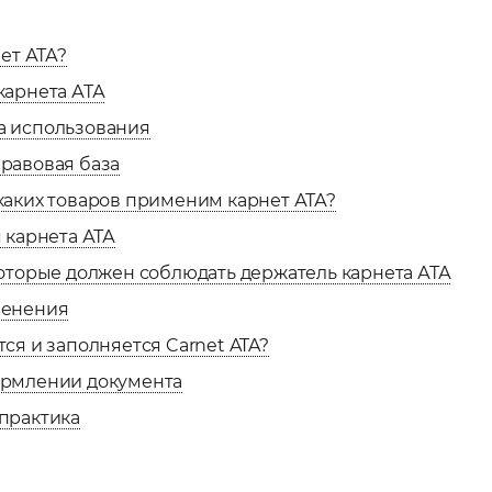
нет АТА?
карнета АТА
 использования
равовая база
каких товаров применим карнет АТА?
 карнета АТА
оторые должен соблюдать держатель карнета АТА
менения
ся и заполняется Carnet ATA?
рмлении документа
практика