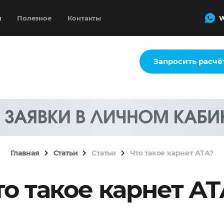
и
Полезное
Контакты
W
Запросить расчё
Главная
Статьи
Статьи
Что такое карнет АТА?
то такое карнет АТ