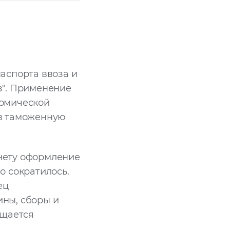
аспорта ввоза и
з". Применение
номической
 в таможенную
рнету оформление
о сократилось.
ец
ны, сборы и
ощается