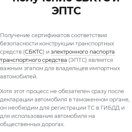
ЭПТС
Файл
Выбрать файл
не
выбран
Получение сертификатов соответствия
Добавить еще
безопасности конструкции транспортных
средств (
СБКТС
) и
электронного паспорта
транспортного средства
(ЭПТС) является
важным этапом для владельцев импортных
автомобилей.
Согласен с
Хотя этот процесс не обязателен сразу после
политикой
декларации автомобиля в таможенном органе,
конфиденциальности
и на
обработку моих
он необходим для регистрации ТС в ГИБДД и
персональных
для использования автомобиля на
данных
общественных дорогах.