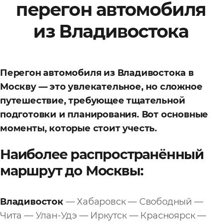
перегон автомобиля
Файл
из Владивостока
Выбрать файл
не
выбран
Добавить еще
Перегон автомобиля из Владивостока в
Москву — это увлекательное, но сложное
путешествие, требующее тщательной
подготовки и планирования. Вот основные
моменты, которые стоит учесть.
Согласен с
Наиболее распространённый
политикой
маршрут до Москвы:
конфиденциальности
и на
обработку моих
персональных
данных
Владивосток
— Хабаровск — Свободный —
Чита — Улан-Удэ — Иркутск — Красноярск —