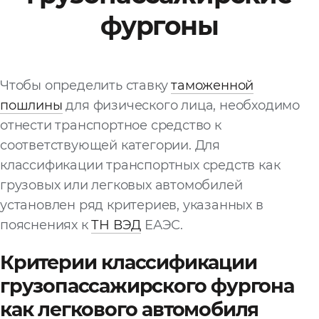
фургоны
Файл
Выбрать файл
не
выбран
Чтобы определить ставку
таможенной
Добавить еще
пошлины
для физического лица, необходимо
отнести транспортное средство к
соответствующей категории. Для
классификации транспортных средств как
грузовых или легковых автомобилей
установлен ряд критериев, указанных в
Согласен с
пояснениях к
ТН ВЭД
ЕАЭС.
политикой
конфиденциальности
Критерии классификации
и на
обработку моих
персональных
грузопассажирского фургона
данных
как легкового автомобиля