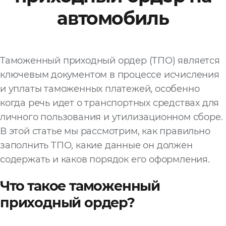
автомобиль
Файл
Выбрать файл
не
выбран
Таможенный приходный ордер (ТПО) является
Добавить еще
ключевым документом в процессе исчисления
и уплаты таможенных платежей, особенно
когда речь идет о транспортных средствах для
личного пользования и утилизационном сборе.
В этой статье мы рассмотрим, как правильно
заполнить ТПО, какие данные он должен
Согласен с
содержать и каков порядок его оформления.
политикой
конфиденциальности
Что такое таможенный
и на
обработку моих
персональных
приходный ордер?
данных