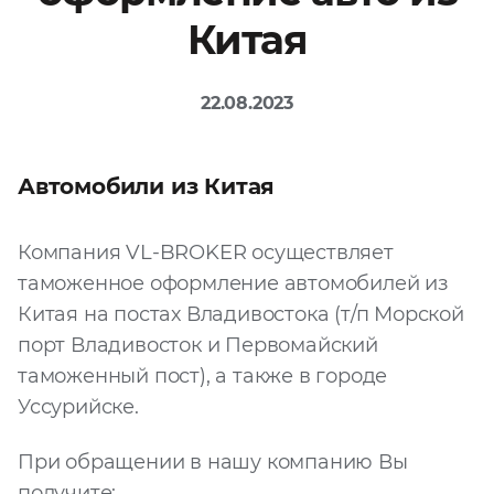
Китая
Файл
Выбрать файл
не
выбран
22.08.2023
Добавить еще
Автомобили из Китая
Компания VL-BROKER осуществляет
таможенное оформление автомобилей из
Китая на постах Владивостока (т/п Морской
Согласен с
порт Владивосток и Первомайский
политикой
таможенный пост), а также в городе
конфиденциальности
и на
обработку моих
Уссурийске.
персональных
данных
При обращении в нашу компанию Вы
получите: