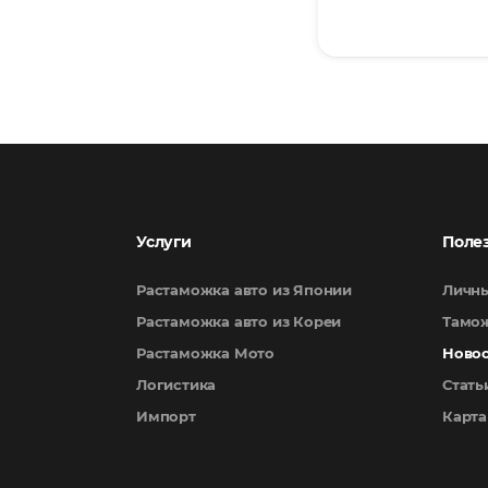
Услуги
Поле
Растаможка авто из Японии
Личны
Растаможка авто из Кореи
Тамож
Растаможка Мото
Ново
Логистика
Стать
Импорт
Карта