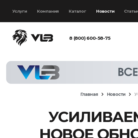
Добавить еще
Выбрать файл
не
выбран
Услуги
Компания
Каталог
Новости
Стать
8 (800) 600-58-75
Согласен с
политикой
конфиденциальности
и на
обработку моих
персональных
Главная
Новости
У
данных
УСИЛИВАЕМ
Запросить расчёт
НОВОЕ ОБНО