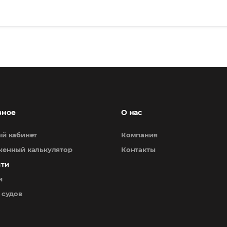
зное
О нас
й кабинет
Компания
енный калькулятор
Контакты
сти
и
 судов