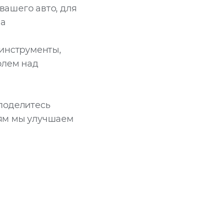
вашего авто, для
за
 инструменты,
олем над
поделитесь
иям мы улучшаем