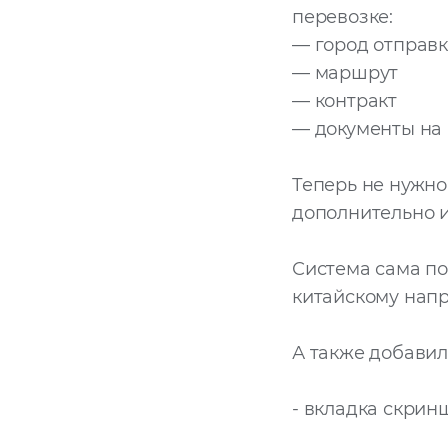
перевозке:
— город отправ
— маршрут
— контракт
— документы на 
Теперь не нужно
дополнительно и
Система сама п
китайскому нап
А также добави
- вкладка скринш